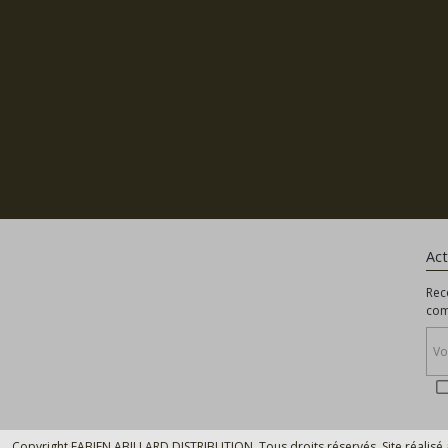
Act
Rec
com
Copyright FABIEN ABILLARD DISTRIBUTION. Tous droits réservés. Site réalisé