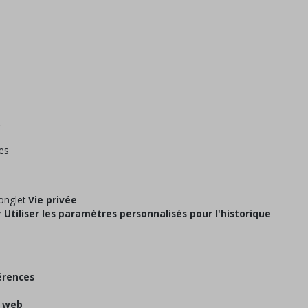
.
es
'onglet
Vie privée
z
Utiliser les paramètres personnalisés pour l'historique
érences
s web