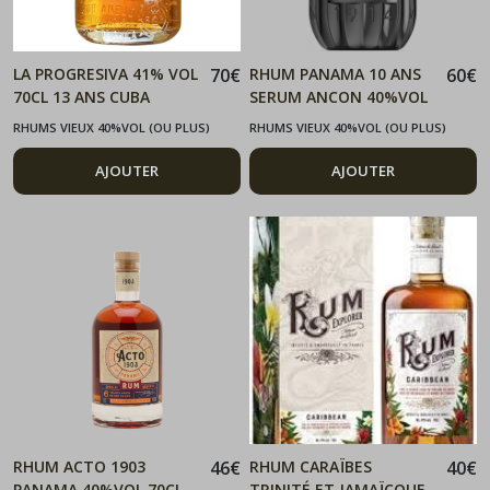
LA PROGRESIVA 41% VOL
70
€
RHUM PANAMA 10 ANS
60
€
70CL 13 ANS CUBA
SERUM ANCON 40%VOL
70CL
RHUMS VIEUX 40%VOL (OU PLUS)
RHUMS VIEUX 40%VOL (OU PLUS)
AJOUTER
AJOUTER
RHUM ACTO 1903
46
€
RHUM CARAÏBES
40
€
PANAMA 40%VOL 70CL
TRINITÉ ET JAMAÏCQUE