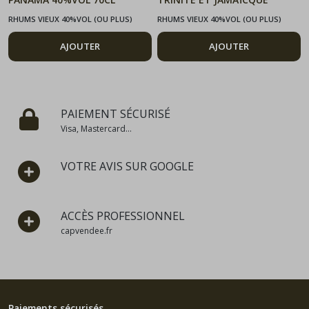
FINISH NORMANDIE 41%
RHUMS VIEUX 40%VOL (OU PLUS)
RHUMS VIEUX 40%VOL (OU PLUS)
70CL
AJOUTER
AJOUTER
PAIEMENT SÉCURISÉ
Visa, Mastercard...
VOTRE AVIS SUR GOOGLE
ACCÈS PROFESSIONNEL
capvendee.fr
Paiements sécurisés