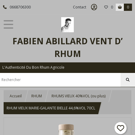
0668706300
Contact
0
0
FABIEN ABILLARD VENT D’
RHUM
L'Authenticité Du Bon Rhum Agricole
Accueil
RHUM
RHUMS VIEUX 40%VOL (ou plus)
RHUM VIEUX MARIE-GALANTE BIELLE 44,6%VOL 70CL